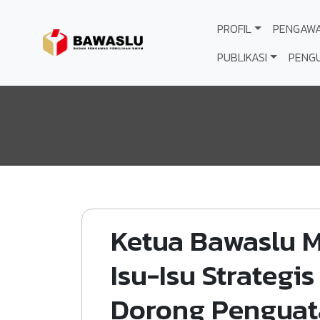
Lompat ke isi utama
PROFIL
PENGAW
PUBLIKASI
PENG
Ketua Bawaslu M
Isu-Isu Strategi
Dorong Penguat