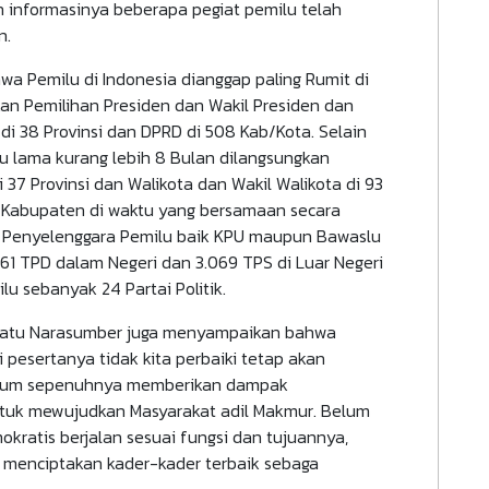
n informasinya beberapa pegiat pemilu telah
n.
wa Pemilu di Indonesia dianggap paling Rumit di
an Pemilihan Presiden dan Wakil Presiden dan
D di 38 Provinsi dan DPRD di 508 Kab/Kota. Selain
tu lama kurang lebih 8 Bulan dilangsungkan
 37 Provinsi dan Walikota dan Wakil Walikota di 93
15 Kabupaten di waktu yang bersamaan secara
s, Penyelenggara Pemilu baik KPU maupun Bawaslu
.161 TPD dalam Negeri dan 3.069 TPS di Luar Negeri
lu sebanyak 24 Partai Politik.
lah satu Narasumber juga menyampaikan bahwa
pesertanya tidak kita perbaiki tetap akan
 belum sepenuhnya memberikan dampak
untuk mewujudkan Masyarakat adil Makmur. Belum
ratis berjalan sesuai fungsi dan tujuannya,
 menciptakan kader-kader terbaik sebaga