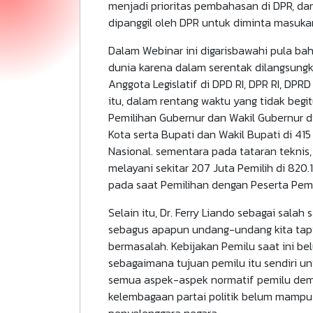
menjadi prioritas pembahasan di DPR, da
dipanggil oleh DPR untuk diminta masuka
Dalam Webinar ini digarisbawahi pula bah
dunia karena dalam serentak dilangsungk
Anggota Legislatif di DPD RI, DPR RI, DPR
itu, dalam rentang waktu yang tidak begi
Pemilihan Gubernur dan Wakil Gubernur di
Kota serta Bupati dan Wakil Bupati di 4
Nasional. sementara pada tataran tekni
melayani sekitar 207 Juta Pemilih di 820
pada saat Pemilihan dengan Peserta Pemi
Selain itu, Dr. Ferry Liando sebagai sa
sebagus apapun undang-undang kita tapi 
bermasalah. Kebijakan Pemilu saat ini
sebagaimana tujuan pemilu itu sendiri 
semua aspek-aspek normatif pemilu demok
kelembagaan partai politik belum mampu
penyelenggara negara.