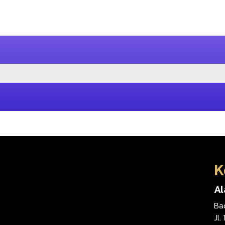
K
A
Ba
Jl.